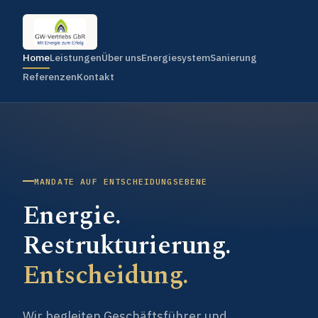
Home
Leistungen
Über uns
Energiesystem
Sanierung
Referenzen
Kontakt
MANDATE AUF ENTSCHEIDUNGSEBENE
Energie.
Restrukturierung.
Entscheidung.
Wir begleiten Geschäftsführer und